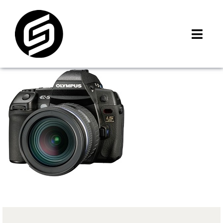
Skip
to
content
Toggl
Navig
首頁
門市據點
iMCheck APP
iPhone 回收價
線上商城
3C租賃
MSI 舊換新
最新資訊
聯絡我們