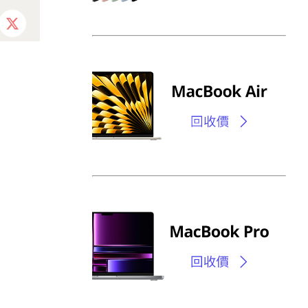
ebook
X