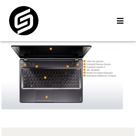
Skip
to
content
Toggl
Navig
首頁
門市據點
iMCheck APP
iPhone 回收價
線上商城
3C租賃
MSI 舊換新
最新資訊
聯絡我們