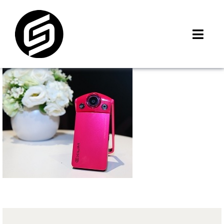
Skip
to
content
Toggl
Navig
首頁
門市據點
iMCheck APP
iPhone 回收價
線上商城
3C租賃
MSI 舊換新
最新資訊
聯絡我們