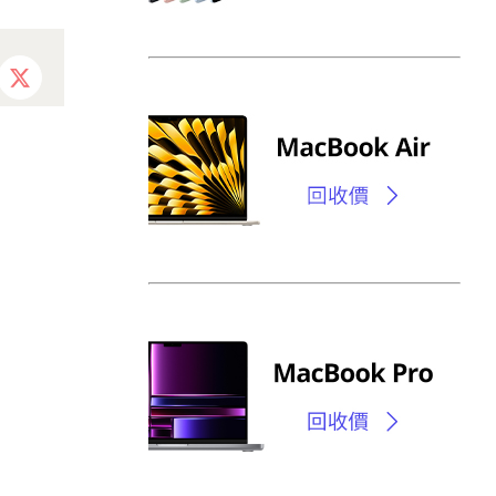
ebook
X