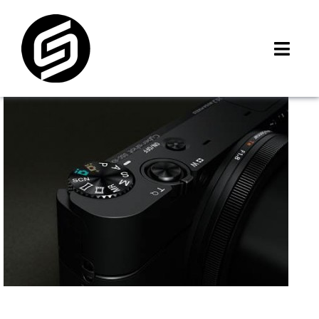
Skip
to
content
Toggl
Navig
首頁
門市據點
iMCheck APP
iPhone 回收價
線上商城
3C租賃
MSI 舊換新
最新資訊
聯絡我們