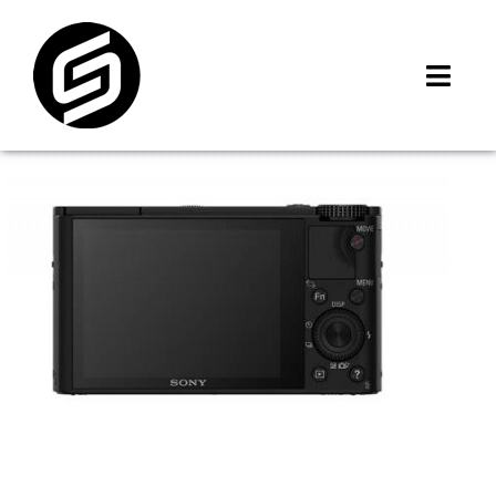
Skip
to
content
Toggl
Navig
首頁
門市據點
iMCheck APP
iPhone 回收價
線上商城
3C租賃
MSI 舊換新
最新資訊
聯絡我們