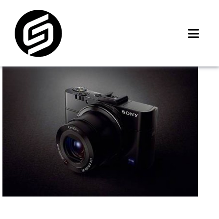
Skip
to
content
Toggl
Navig
首頁
門市據點
iMCheck APP
iPhone 回收價
線上商城
3C租賃
MSI 舊換新
最新資訊
聯絡我們