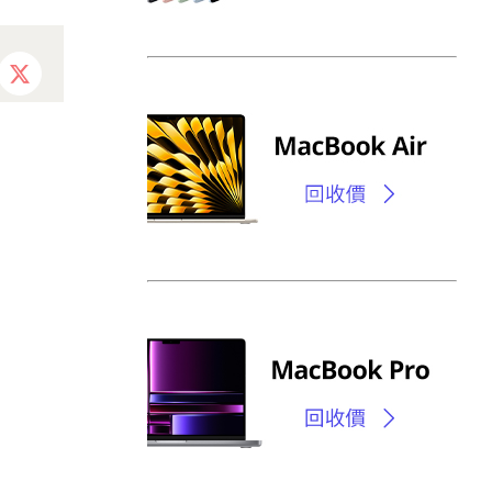
ebook
X