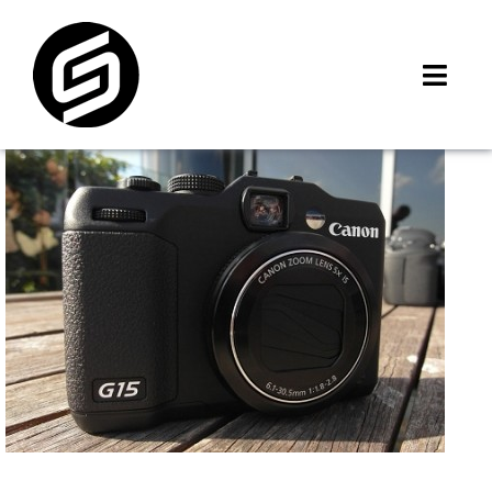
Skip
to
content
Toggl
Navig
首頁
門市據點
iMCheck APP
iPhone 回收價
線上商城
3C租賃
MSI 舊換新
最新資訊
聯絡我們