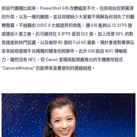
和前代機種比起來，PowerShot G16 改變幅度不大，包括相似但更圓滑
的外型，以及一樣的鏡頭，並且同樣缺少大家都不理解為何消失了的翻
轉螢幕。不過藉由 DIGIC 6 大幅提昇的效能，讓 G16 能夠以 12.2FPS 速
度連拍 6 張之後，仍可維持在 9.3FPS 直到 522 張，加上改善 50% 的對
焦速度和快門延遲，以及每秒 60 張的 Full HD 錄影，預計會是對專業玩
家來說相當順手且稱職的隨身拍照夥伴。此外 G16 追加 WiFi 傳輸能
力，雖然沒有 NFC，但 Canon 宣稱搭配原廠推出的手機應用程式
“CameraWindow” 仍能帶來直覺便利的連線過程。