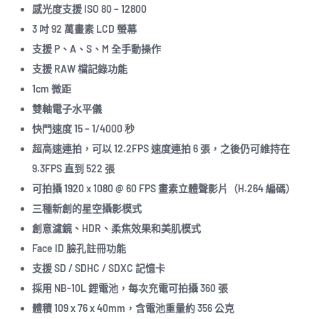
感光度支援 ISO 80 – 12800
3 吋 92 萬畫素 LCD 螢幕
支援 P、A、S、M 全手動操作
支援 RAW 檔記錄功能
1cm 微距
雙軸電子水平儀
快門速度 15 – 1/4000 秒
超高速連拍，可以 12.2FPS 速度連拍 6 張，之後仍可維持在
9.3FPS 直到 522 張
可拍攝 1920 x 1080 @ 60 FPS 畫素立體聲影片（H.264 編碼）
三種新創的星空攝影模式
創意濾鏡、HDR、柔焦效果和美肌模式
Face ID 臉孔註冊功能
支援 SD / SDHC / SDXC 記憶卡
採用 NB-10L 鋰電池，每次充電可拍攝 360 張
體積 109 x 76 x 40mm，含電池重量約 356 公克