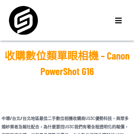
Skip
to
content
Toggl
Navig
首頁
門市據點
收購數位類單眼相機 – Canon
iMCheck APP
PowerShot G16
iPhone 回收價
線上商城
3C租賃
MSI 舊換新
最新資訊
中壢/台北/台北
地區最佳二手數位相機收購商US3C優勢科技，與眾多
婚紗業者及報社配合，為什麼要找US3C我們有著全程透明化的報價，
聯絡我們