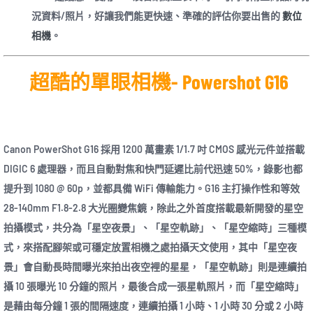
況資料/照片，好讓我們能更快速、準確的評估你要出售的
數位
相機
。
超酷的單眼相機- Powershot G16
Canon PowerShot G16 採用 1200 萬畫素 1/1.7 吋 CMOS 感光元件並搭載
DIGIC 6 處理器，而且自動對焦和快門延遲比前代迅速 50%，錄影也都
提升到 1080 @ 60p，並都具備 WiFi 傳輸能力。G16 主打操作性和等效
28-140mm F1.8-2.8 大光圈變焦鏡，除此之外首度搭載最新開發的星空
拍攝模式，共分為「星空夜景」、「星空軌跡」、「星空縮時」三種模
式，來搭配腳架或可穩定放置相機之處拍攝天文使用，其中「星空夜
景」會自動長時間曝光來拍出夜空裡的星星，「星空軌跡」則是連續拍
攝 10 張曝光 10 分鐘的照片，最後合成一張星軌照片，而「星空縮時」
是藉由每分鐘 1 張的間隔速度，連續拍攝 1 小時、1 小時 30 分或 2 小時