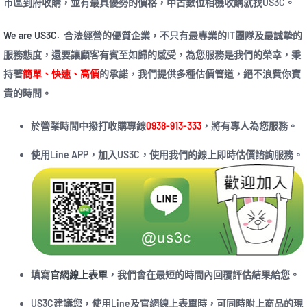
市區到府收購，並有最具優勢的價格，中古數位相機收購就找US3C。
We are US3C.
合法經營的優質企業，不只有最專業的IT團隊及最誠摯的
服務態度，還要讓顧客有賓至如歸的感受，為您服務是我們的榮幸，秉
持著
簡單、快速、高價
的承諾，我們提供多種估價管道，絕不浪費你寶
貴的時間。
於營業時間中撥打收購專線
0938-913-333
，將有專人為您服務。
使用Line APP，加入US3C，使用我們的線上即時估價諮詢服務。
填寫
官網線上表單
，我們會在最短的時間內回覆評估結果給您。
US3C建議您，使用Line及官網線上表單時，可同時附上商品的現