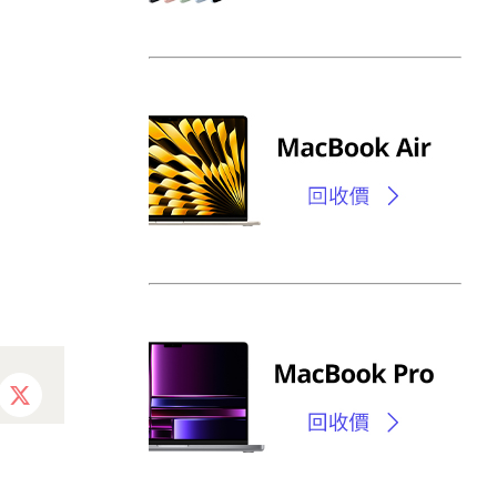
ebook
X