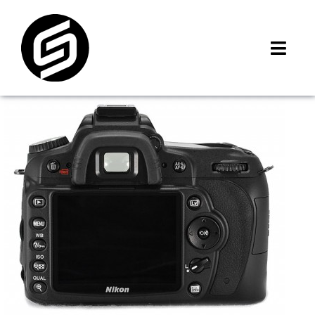
Skip
to
content
Toggl
Navig
首頁
門市據點
iMCheck APP
iPhone 回收價
線上商城
3C租賃
MSI 舊換新
最新資訊
聯絡我們