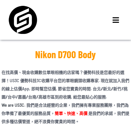
Skip
to
content
Toggl
Navig
首頁
門市據點
Nikon D700 Body
iMCheck APP
iPhone 回收價
在找高價、現金
收購數位單眼相機
的店家嗎？優勢科技是您最好的選
擇！US3C 優勢科技3C收購平台您的單眼鏡頭收購專家. 現在就加入我們
線上商城
的線上估價App, 即時幫您估價, 節省您寶貴的時間.
台北/新北/新竹/桃
3C租賃
園/台中/嘉義/台南/高雄市區
到府收購, 給您最貼心的服務.
MSI 舊換新
We are US3C.
我們是合法經營的企業，我們擁有專業服務團隊，我們為
你準備了最優質的服務品質，
簡單、快速、高價
是我們的承諾，我們提
最新資訊
供多種估價管道，絕不浪費你寶貴的時間。
聯絡我們