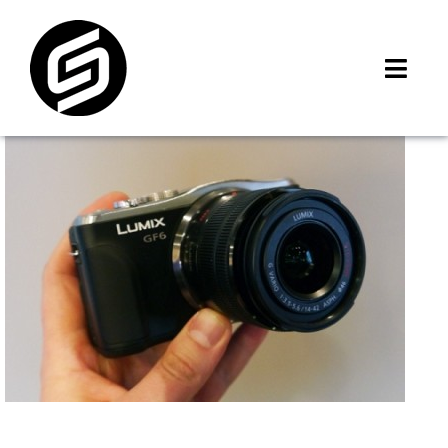
Skip
to
content
Toggl
Navig
首頁
門市據點
iMCheck APP
iPhone 回收價
線上商城
3C租賃
MSI 舊換新
最新資訊
聯絡我們