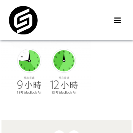
Skip
to
content
Toggl
Navig
首頁
門市據點
iMCheck APP
iPhone 回收價
線上商城
3C租賃
MSI 舊換新
最新資訊
聯絡我們