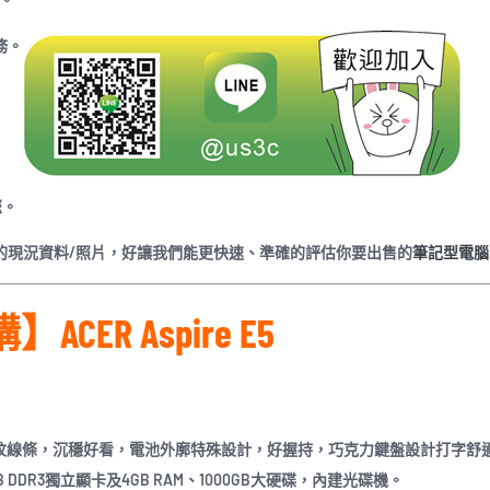
務。
您。
商品的現況資料/照片，好讓我們能更快速、準確的評估你要出售的
筆記型電腦
CER Aspire E5
有黑灰髮絲紋線條，沉穩好看，電池外廓特殊設計，好握持，巧克力鍵盤設計打字舒
0M 2GB DDR3獨立顯卡及4GB RAM、1000GB大硬碟，內建光碟機。