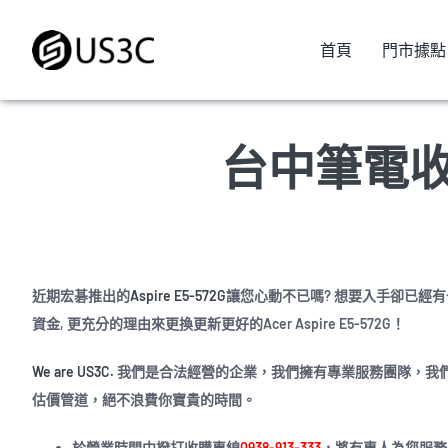
Skip
to
首頁
門市據點
content
台中筆電
近期宏碁推出的
Aspire E5-572G
讓您心動不已嗎? 想要入手卻已經有
資金, 更充分的理由來更換更新更好的Acer Aspire E5-572G！
We are US3C.
我們是合法經營的企業，我們擁有專業服務團隊，我
估價管道，絕不浪費你寶貴的時間。
於營業時間中撥打收購專線
0938-913-333
，將有專人為您服務