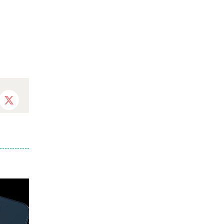
ebook
X