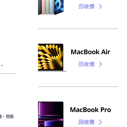
。
適，現推