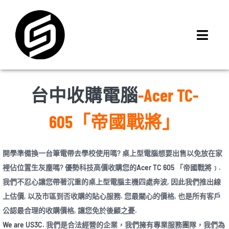
Skip
to
content
Toggl
Navig
首頁
門市據點
台中收購電腦
-Acer TC-
iMCheck APP
605「帝國戰將」
iPhone 回收價
線上商城
開學準備換一台筆電帶去學校使用嗎? 桌上型電腦想要出售以免放在家
3C租賃
裡佔位置生灰塵嗎? 優勢科技高價收購您的
Acer TC 605
「帝國戰將﹞.
MSI 舊換新
我們不忍心讓您帶著沉重的桌上型電腦主機四處奔波, 因此我們推出線
上估價, 以及市區到否收購的貼心服務. 您
最關心的價格
, 也是所有客戶
最新資訊
公認最合理的收購價格, 讓您免於後顧之憂.
聯絡我們
We are US3C.
我們是合法經營的企業，我們擁有專業服務團隊，我們為