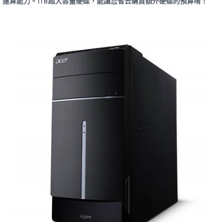
運算能力。1TB超大容量硬碟，能讓您省去購買額外硬碟的預算唷！