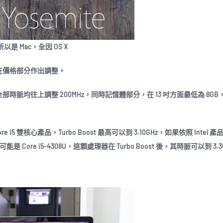
所以是 Mac，全因 OS X
lay，同時在價格部分作出調整。
的處理器更新，全部時脈均往上調整 200MHz，同時記憶體部分，在 13 吋方面最低為 8GB，
z 的 Core i5 雙核心產品，Turbo Boost 最高可以到 3.10GHz，如果依照 Intel
則可能是 Core i5-4308U，這顆處理器在 Turbo Boost 後，其時脈可以到 3.3