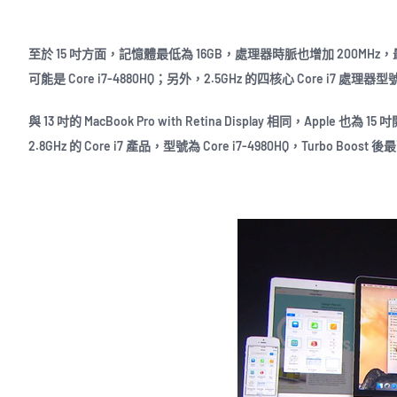
至於 15 吋方面，記憶體最低為 16GB，處理器時脈也增加 200MHz，最低選擇
可能是 Core i7-4880HQ；另外，2.5GHz 的四核心 Core i7 處理器型號可
與 13 吋的 MacBook Pro with Retina Display 相同，Ap
2.8GHz 的 Core i7 產品，型號為 Core i7-4980HQ，Turbo Boost