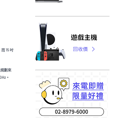
而 15 吋
 產品規劃來
GHz。