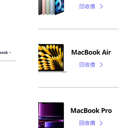
book
。