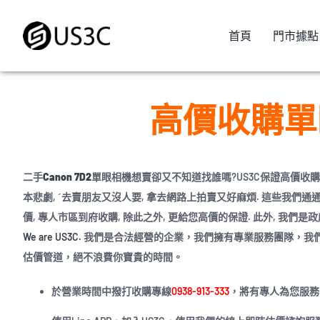
Skip
to
首頁
門市據點
content
高價收購單眼-Ca
二手
Canon 7D2
單眼相機
想賣卻又不知道找誰嗎?US3C保證高價收購
本悲劇, ˊ去賣朋友又沒人要, 拿去網路上拍賣又好麻煩. 這些我們通
價, 專人市區到府收購, 除此之外, 更給您高價的保證. 此外, 我們
We are US3C.
我們是合法經營的企業，我們擁有專業服務團隊，我
估價管道，絕不浪費你寶貴的時間。
於營業時間中撥打收購專線
0938-913-333
，將有專人為您服務