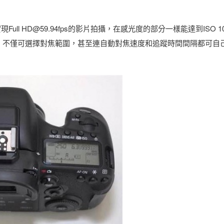
Full HD@59.94fps的影片拍攝，在感光度的部分一樣能達到ISO 100
AF功能，不僅可選擇對焦範圍，甚至連自動對焦速度和追蹤時間間隔都可自