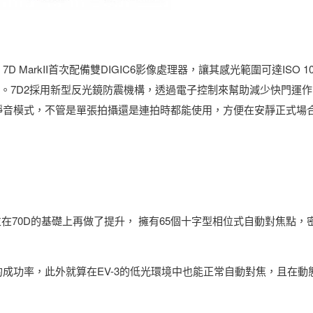
7D MarkII首次配備雙DIGIC6影像處理器，讓其感光範圍可達ISO 10
高速連拍力。7D2採用新型反光鏡防震機構，透過電子控制來幫助減少快門運
靜音模式，不管是單張拍攝還是連拍時都能使用，方便在安靜正式場
系統，並在70D的基礎上再做了提升， 擁有65個十字型相位式自動對焦點
成功率，此外就算在EV-3的低光環境中也能正常自動對焦，且在動