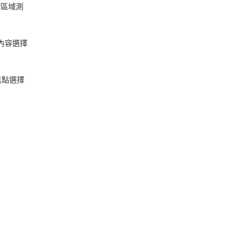
2區域測
內容選擇
焦點選擇