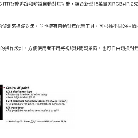
S iTR智能追蹤和辨識自動對焦功能，結合新型15萬畫素RGB+IR 25
體顏色的偵測來追蹤對焦，並也擁有自動對焦配置工具，可根據不同的拍攝
」的操作設計，方便使用者不用將視線移開觀景窗，也可自由切換對