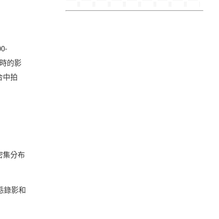
0-
作時的影
合中拍
，密集分布
態錄影和