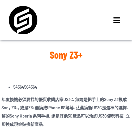
Skip
to
content
Toggl
Navig
首頁
門市據點
Sony Z3+
iMCheck APP
iPhone 回收價
線上商城
54564564564
3C租賃
年度換機必須要找的優質收購店家US3C, 無論是把手上的Sony Z3換成
MSI 舊換新
Sony Z3+, 或是Z3+要換成iPhone 6S等等, 汰舊換新US3C是最棒的選擇.
最新資訊
舊的Sony Xperia 系列手機, 還是其他3C產品可以洽詢US3C優勢科技, 立
即換成現金貼換新產品.
聯絡我們