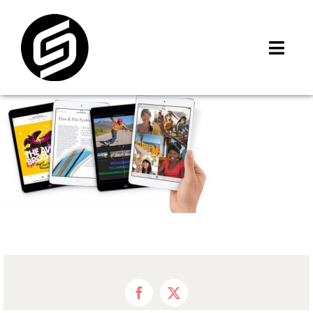
Skip
to
content
Toggl
Navig
首頁
門市據點
iMCheck APP
iPhone 回收價
線上商城
3C租賃
MSI 舊換新
最新資訊
聯絡我們
Facebook
X