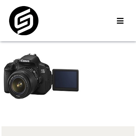
Skip
to
content
Toggl
Navig
首頁
門市據點
iMCheck APP
iPhone 回收價
線上商城
3C租賃
MSI 舊換新
最新資訊
聯絡我們