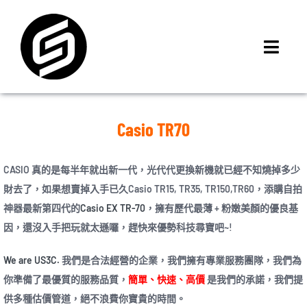
Skip
to
content
Toggl
Navig
首頁
門市據點
Casio TR70
iMCheck APP
iPhone 回收價
CASIO 真的是每半年就出新一代，光代代更換新機就已經不知燒掉多少
財去了，如果想賣掉入手已久Casio TR15, TR35, TR150,TR60，添購自拍
線上商城
神器最新第四代的
Casio EX TR-70
，擁有歷代最薄 + 粉嫩美顏的優良基
3C租賃
因，還沒入手把玩就太遜囉，趕快來優勢科技尋寶吧~!
MSI 舊換新
We are US3C.
我們是合法經營的企業，我們擁有專業服務團隊，我們為
最新資訊
你準備了最優質的服務品質，
簡單、快速、高價
是我們的承諾，我們提
聯絡我們
供多種估價管道，絕不浪費你寶貴的時間。