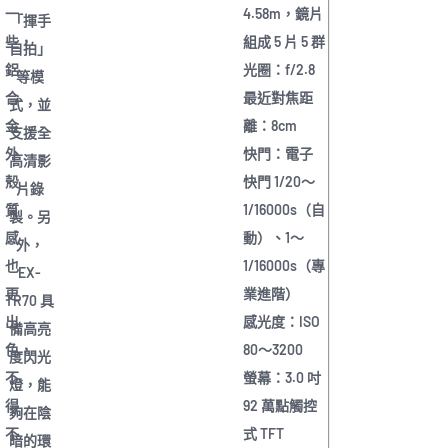
一
4.58m，鏡片
「揮手
些，
組成 5 片 5 群
自拍」
鋁
光圈：f/2.8
等模
合
最近對焦距
式，並
金
離：8cm
支援全
外
快門：電子
高清影
殼
快門 1/20～
片錄
質
1/16000s（自
製。另
感
動）、1～
外，
也
1/16000s（專
EX-
更
業進階）
TR70 具
出
感光度：ISO
備高亮
色，
80～3200
度閃光
不
螢幕：3.0 吋
燈，能
得
92 萬點觸控
夠在陰
不
式 TFT
暗的環