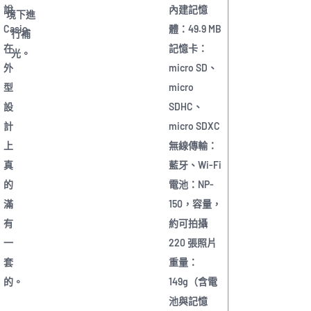
說
內建記憶
境下進
Casio
體：49.9 MB
行補
在
記憶卡：
光。​
外
micro SD、
型
micro
設
SDHC、
計
micro SDXC
上
無線傳輸：
真
藍牙、Wi-Fi
的
電池：NP-
滿
150，容量，
有
約可拍攝
一
220 張照片
套
重量：
的。
149g（含電
池與記憶