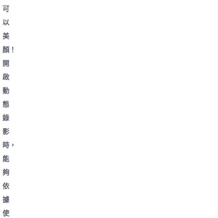
可
以
美
顏！
開
啟
動
態
錄
影
時，
能
夠
依
據
使