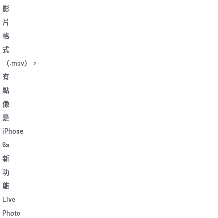
影
片
格
式
（.mov），
有
點
像
是
iPhone
6s
新
功
能
Live
Photo