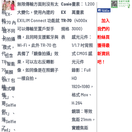
無限傳輸方面則沒有太
Casio
畫素： 1,200
相
大變化，使用內建的
EX
萬畫素
EX-
較
EXILIM Connect 功能就
TR-70
（4000x
加入
TR70 內
於
可以傳輸至置戶型手
規格
3000）
我們的
建不同
上
機，且同時支援藍牙與
表
感光元件：
粉絲頁
的拍攝
一
Wi-Fi。此外 TR-70 也
1/1.7 吋背照
獲得最
模式，
代，
具備了「鏡像拍攝」效
式 CMOS 感
新資訊
包含
TR-
果，可以左右反轉影
光元件
吧！
「智能
70
像，如同像是在照鏡子
錄影：Full
美顏
的
一樣自拍。
HD
BKT 包
線
1920×1080，
圍式曝
條
格式 Mov、
光」、
更
H.264
「Selfie
俐
鏡頭：等效
Art」、
落
焦距 21mm，
「Selfie
了
實體焦距
Pad」、