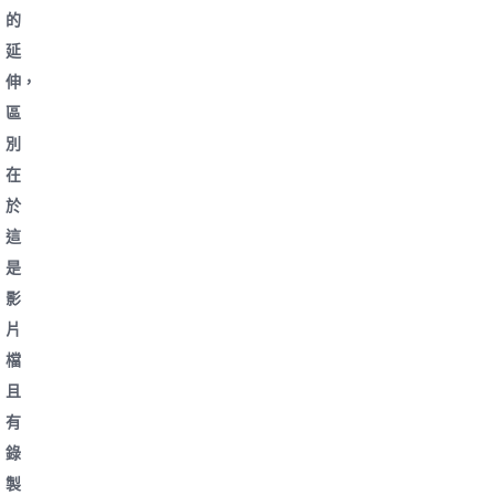
的
延
伸，
區
別
在
於
這
是
影
片
檔
且
有
錄
製