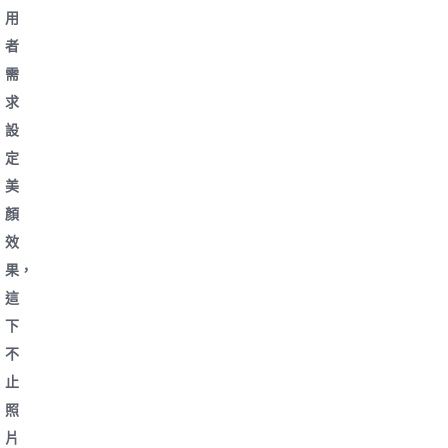
用
者
需
求
設
定
美
顏
效
果，
這
下
不
止
照
片