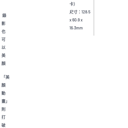
卡）
尺寸：128.5
錄
x 60.9 x
影
16.3mm
也
可
以
美
顏
「美
顏
動
畫」
則
打
破