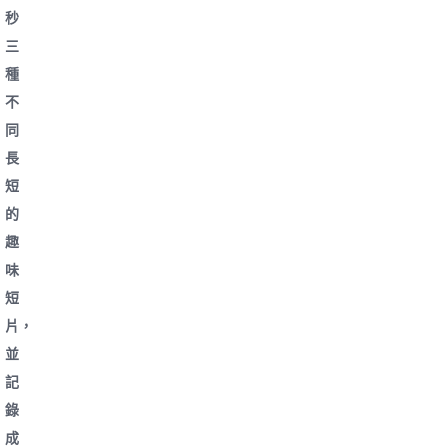
秒
三
種
不
同
長
短
的
趣
味
短
片，
並
記
錄
成