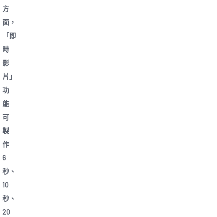
方
面，
「即
時
影
片」
功
能
可
製
作
6
秒、
10
秒、
20