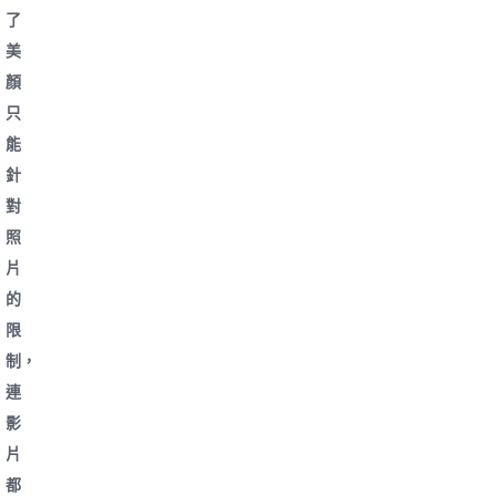
了
美
顏
只
能
針
對
照
片
的
限
制，
連
影
片
都