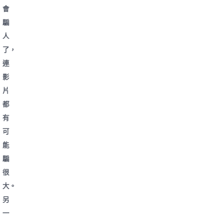
會
騙
人
了，
連
影
片
都
有
可
能
騙
很
大。
另
一