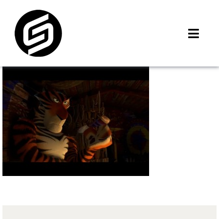
Skip
to
content
Toggl
Navig
首頁
門市據點
iMCheck APP
iPhone 回收價
線上商城
3C租賃
MSI 舊換新
最新資訊
聯絡我們