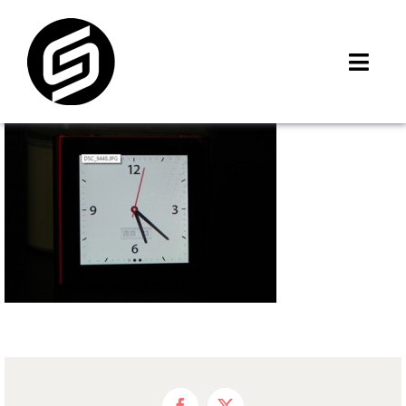
Skip
to
content
Toggl
Navig
首頁
門市據點
iMCheck APP
iPhone 回收價
線上商城
3C租賃
MSI 舊換新
最新資訊
聯絡我們