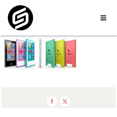
Skip
to
content
Toggl
Navig
首頁
門市據點
iMCheck APP
iPhone 回收價
線上商城
3C租賃
MSI 舊換新
最新資訊
Facebook
X
聯絡我們