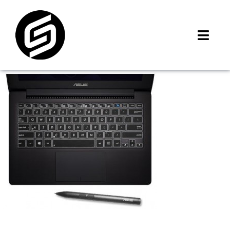
Skip
to
content
Toggl
Navig
首頁
門市據點
iMCheck APP
iPhone 回收價
線上商城
3C租賃
MSI 舊換新
最新資訊
聯絡我們