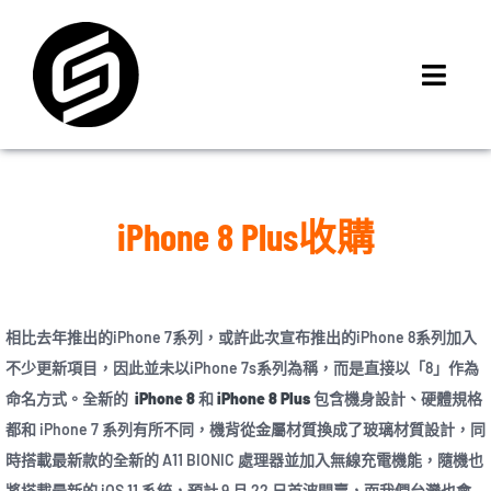
Skip
to
content
Toggl
Navig
首頁
門市據點
iPhone 8 Plus收購
iMCheck APP
iPhone 回收價
線上商城
相比去年推出的iPhone 7系列，或許此次宣布推出的iPhone 8系列加入
3C租賃
不少更新項目，因此並未以iPhone 7s系列為稱，而是直接以「8」作為
MSI 舊換新
命名方式。全新的
iPhone 8
和
iPhone 8 Plus
包含機身設計、硬體規格
最新資訊
都和 iPhone 7 系列有所不同，機背從金屬材質換成了玻璃材質設計，同
時搭載最新款的全新的 A11 BIONIC 處理器並加入無線充電機能，隨機也
聯絡我們
將搭載最新的 iOS 11 系統，預計 9 月 22 日首波開賣，而我們台灣也會