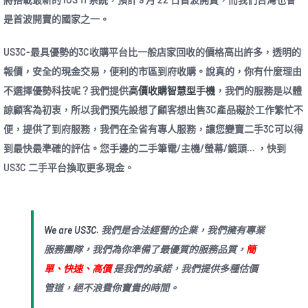
是首波開賣的國家之一。
US3C-最具優勢的3C收購平台比一般店家回收的價格高出許多，透明的
報價，安全的現金交易，便利的市區到府收購。說真的，你有什麼理由
不選擇優勢科技呢？我們提供
高價收購
智慧型手機
，我們的服務是以體
諒顧客為初衷，所以我們預先設想了顧客想出售3C產品礙於工作繁忙不
便，提供了到府服務，我們在全省有專人服務，讓您變賣二手3C可以得
到最快最準確的評估。您手邊的二手筆電/主機/螢幕/鏡頭… ，快到
US3C 二手平台換取更多現金。
We are US3C.
我們是合法經營的企業，我們擁有專業
服務團隊，我們為你準備了最優質的服務品質，
簡
單、快速、高價
是我們的承諾，我們提供多種估價
管道，絕不浪費你寶貴的時間。