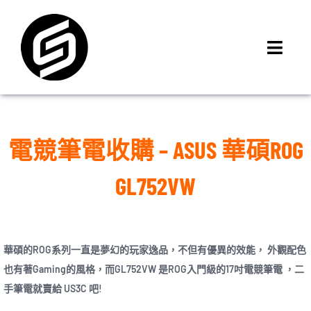
Skip
to
content
Toggl
Navig
首頁
門市據點
電競筆電收購 – ASUS 華碩ROG
iMCheck APP
iPhone 回收價
GL752VW
線上商城
3C租賃
MSI 舊換新
華碩的ROG系列一直是夢幻的玩家逸品，不但有優異的效能， 外觀配色
也有著Gaming的風格，而GL752VW 是ROG入門級的17吋電競筆電 ，二
最新資訊
手筆電就賣給 US3C 吧!
聯絡我們