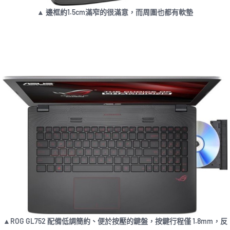
▲ 邊框約1.5cm滿窄的很滿意，而周圍也都有軟墊
▲ROG GL752 配備低調簡約、便於按壓的鍵盤，按鍵行程僅 1.8mm，反