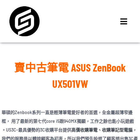
Skip
to
content
Toggl
Navig
首頁
門市據點
賣中古筆電 ASUS ZenBook
iMCheck APP
iPhone 回收價
UX501VW
線上商城
3C租賃
MSI 舊換新
華碩的Zenbook系列一直是輕薄筆電愛好者的首選，全金屬超薄窄邊
框， 用了最新的第七代core i5跟940MX獨顯，工作之餘也能小玩遊戲
最新資訊
。US3C-最具優勢的3C收購平台提供
高價收購筆電、收購筆記型電腦
，
聯絡我們
我們的服務是以體諒顧客為初衷，所以我們預先設想了顧客想出售3C產