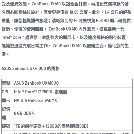
受及優異效能。 ZenBook UX410 以鋁合金打造，再搭配充滿禪意的著
名同心圓髮絲紋設計，厚度更是僅有 18.95 公釐。此外，1.4 公斤的輕盈
重量，讓您輕鬆攜帶旅遊；清晰無比的 14 吋廣視角 Full HD 顯示器提供
舒適、愉悅的使用體驗。 ZenBook UX410 內外兼具，搭載最新一代
Intel® Core™ 處理器、效能強大的顯示卡，以及速度飛快的儲存裝置，
能讓您迅速完成日常工作。 ZenBook UX410 以優雅之姿，簡化您的生
活。
ASUS Zenbook UX410UQ 的規格
型號
ASUS Zenbook UX410UQ
CPU
Intel® Core™ i7 7500U 處理器
顯卡
NVIDIA GeForce 940MX
記憶
8 GB DDR4
體
硬碟
1TB的儲存硬碟＋128GB的固態硬碟(SSD)