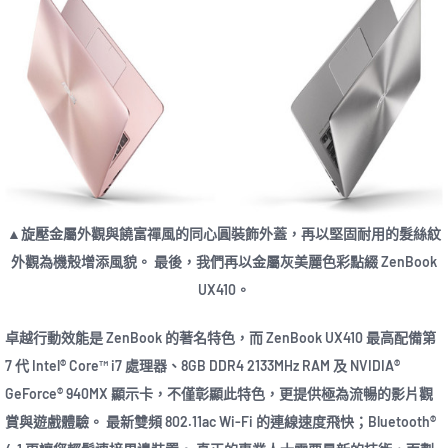
▲旋壓金屬外觀與饒富禪風的同心圓裝飾外蓋，再以堅固耐用的髮絲紋
外觀為機殼增添風貌。 最後，我們再以金屬灰美麗色彩點綴 ZenBook
UX410。
卓越行動效能是 ZenBook 的著名特色，而 ZenBook UX410 最高配備第
7 代 Intel® Core™ i7 處理器、8GB DDR4 2133MHz RAM 及 NVIDIA®
GeForce® 940MX 顯示卡，不僅彰顯此特色，更提供極為流暢的影片觀
賞與遊戲體驗。 最新雙頻 802.11ac Wi-Fi 的連線速度飛快；Bluetooth®