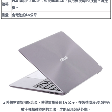
14.0″霧面HD(1920×1080)的16:9LCD，採用廣視角IPS技術。薄邊
螢幕
框。
重量
含電池約1.4公斤
▲外觀材質採用鋁合金，使得重量僅有 1.4 公斤，在製造階段必須經過
數十種精確控制的工法，才能呈現俐落外觀。