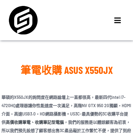
Skip
to
content
Toggl
Navig
首頁
門市據點
iMCheck APP
筆電收購 ASUS X550JX
iPhone 回收價
線上商城
3C租賃
華碩的X550JX的詢問度在網路論壇上一直都很高，最新四代Intel i7-
MSI 舊換新
4720HQ處理器讓你性能速度一次滿足，高階NV GTX 950 2G獨顯‧HDMI
介面‧高速USB3.0‧HD網路攝影機。US3C-最具優勢的3C收購平台提
最新資訊
供
高價收購筆電、收購筆記型電腦
，我們的服務是以體諒顧客為初衷，
聯絡我們
所以我們預先設想了顧客想出售3C產品礙於工作繁忙不便，提供了到府