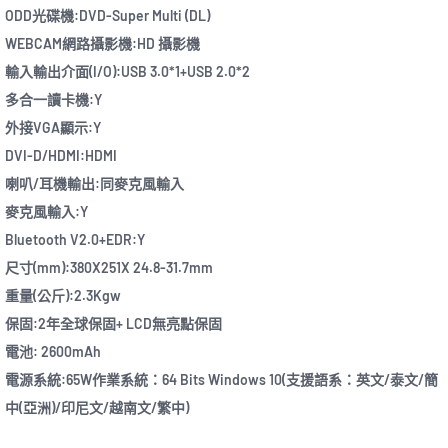
ODD光碟機:DVD-Super Multi (DL)
WEBCAM網路攝影機:HD 攝影機
輸入輸出介面(I/O):USB 3.0*1+USB 2.0*2
多合一讀卡機:Y
外接VGA顯示:Y
DVI-D/HDMI:HDMI
喇叭/耳機輸出:同麥克風輸入
麥克風輸入:Y
Bluetooth V2.0+EDR:Y
尺寸(mm):380X251X 24.8-31.7mm
重量(公斤):2.3Kgw
保固:2年全球保固+ LCD無亮點保固
電池: 2600mAh
電源系統:65W作業系統：64 Bits Windows 10(支援語系：英文/泰文/簡
中(亞洲)/印尼文/越南文/繁中)