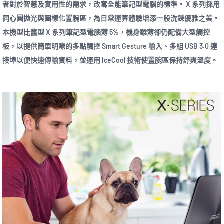
者對於智慧及實用性的需求，改寫全能筆記型電腦的標準。 X 系列採用
同心圓拋光與圖樣化置腕區，為日常運算體驗增添一股洗鍊優雅之美。
本機型比舊型 X 系列筆記型電腦薄 5%，機身雖薄卻仍配備大型觸控
板，以提供簡單明瞭的多點觸控 Smart Gesture 輸入、多組 USB 3.0 連
接埠以便快速傳輸資料，並運用 IceCool 技術使置腕區保持舒爽溫度。