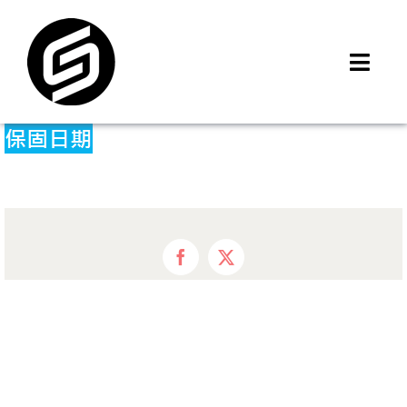
Skip
to
content
Toggl
Navig
首頁
門市據點
iMCheck APP
iPhone 回收價
線上商城
Facebook
X
3C租賃
MSI 舊換新
最新資訊
聯絡我們