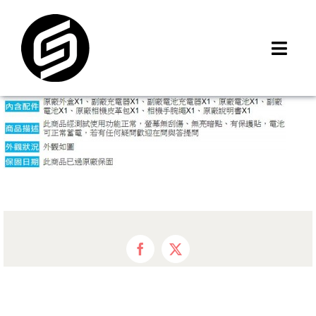
Skip
to
content
Toggl
Navig
首頁
門市據點
iMCheck APP
iPhone 回收價
線上商城
3C租賃
MSI 舊換新
Facebook
X
最新資訊
聯絡我們