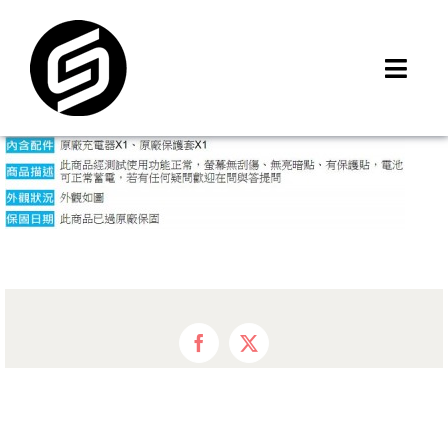
Skip
to
content
Toggl
Navig
首頁
門市據點
iMCheck APP
iPhone 回收價
線上商城
3C租賃
Facebook
X
MSI 舊換新
最新資訊
聯絡我們