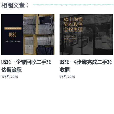
相關文章：
C
US3C－中國信託分期付
精明玩家都應購買PS5
款零利率
保值首選、US3C加持
後高價「收購PS5」，
2 6 月, 2020
戲人生更精彩！
19 2 月, 2025