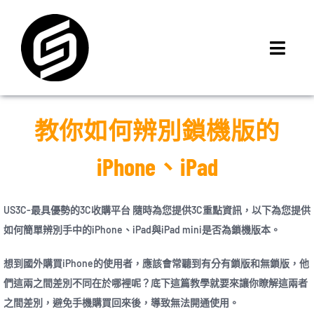
Skip
to
content
Toggl
Navig
首頁
門市據點
教你如何辨別鎖機版的
iMCheck APP
iPhone、iPad
iPhone 回收價
線上商城
US3C-最具優勢的3C收購平台 隨時為您提供3C重點資訊，以下為您提供
3C租賃
如何簡單辨別手中的iPhone、iPad與iPad mini是否為鎖機版本。
MSI 舊換新
想到國外購買iPhone的使用者，應該會常聽到有分有鎖版和無鎖版，他
最新資訊
們這兩之間差別不同在於哪裡呢？底下這篇教學就要來讓你瞭解這兩者
聯絡我們
之間差別，避免手機購買回來後，導致無法開通使用。