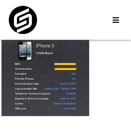
Skip
to
content
Toggl
Navig
首頁
門市據點
iMCheck APP
iPhone 回收價
線上商城
3C租賃
MSI 舊換新
最新資訊
聯絡我們