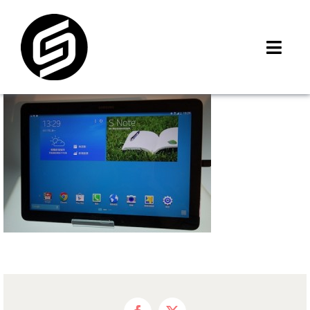
Skip
to
content
Toggl
Navig
首頁
門市據點
iMCheck APP
iPhone 回收價
線上商城
3C租賃
MSI 舊換新
最新資訊
聯絡我們