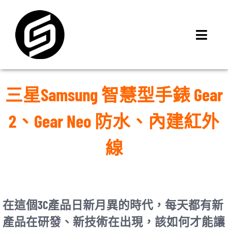
Skip
to
content
Toggl
Navig
首頁
門市據點
三星Samsung 智慧型手錶 Gear
iMCheck APP
2、Gear Neo 防水、內建紅外
iPhone 回收價
線
線上商城
3C租賃
MSI 舊換新
最新資訊
在這個3C產品日新月異的時代，每天都有新
聯絡我們
產品在研發、新技術在出現，該如何才能讓