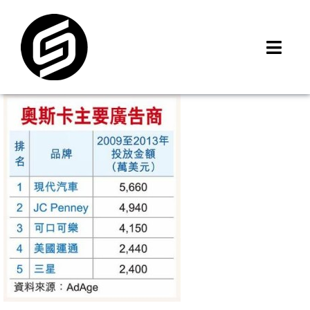
Skip
to
content
Toggl
Navig
首頁
門市據點
iMCheck APP
iPhone 回收價
線上商城
3C租賃
MSI 舊換新
最新資訊
聯絡我們