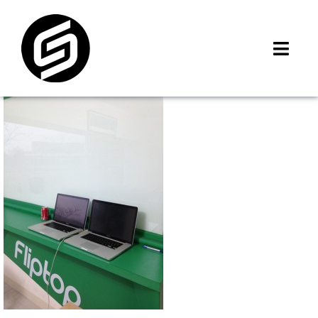
Skip
to
content
Toggl
Navig
首頁
門市據點
iMCheck APP
iPhone 回收價
線上商城
3C租賃
MSI 舊換新
最新資訊
聯絡我們