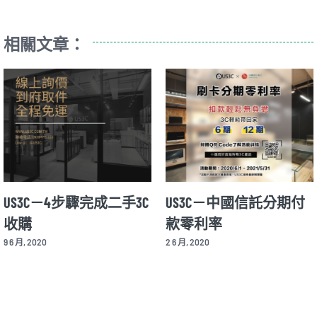
相關文章：
US3C－免出門二手3C收
精明玩家都應購買PS5！
購服務
保值首選、US3C加持日
後高價「收購PS5」，遊
20 5 月, 2020
戲人生更精彩！
19 2 月, 2025