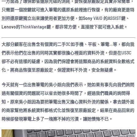
一方面為了環保節省還原光碟的消耗，要恢復原廠設定其實非常簡單，
只需要一個按鍵就可進入筆電的還原系統裡進行恢復，有的廠商更是特
別把還原鍵獨立出來讓使用者更加方便，如
Sony
VAIO 的ASSIST鍵、
Lenovo
的ThinkVantage鍵，都非常方便，直接按下就可進入系統。
大部分顧客在出售含有個資的二手3C如手機、平板、筆電…等，都向我
們表示他們在出售的同時其實都很擔心裡面的資料外流，但是在US3C
卻不必有這樣的疑慮，因為我們保證會將這類商品的系統資料全數格式
化，將商品恢復至原廠設定，保證資料不外流，安全無疑慮。
今天就有一位出售筆電的吳小姐向我們表示，她如果有事先向我們詢問
過有關個資的問題就可以省去她很多時間了，經過我們職員的詢問得
知，原來吳小姐因為要把筆電出售又擔心資料外流的關係，拿去請外面
的商家幫他將系統資料都格式化並恢復至原廠設定，結果在商品回來的
時候卻發現筆電上多了一塊擦不掉的污漬，讓她懊悔不已。