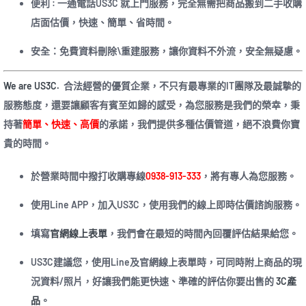
便利 : 一通電話US3C 就上門服務，完全無需把商品搬到二手收購
店面估價，快速、簡單、省時間。
安全：免費資料刪除\重建服務，讓你資料不外流，安全無疑慮。
We are US3C.
合法經營的優質企業，不只有最專業的IT團隊及最誠摯的
服務態度，還要讓顧客有賓至如歸的感受，為您服務是我們的榮幸，秉
持著
簡單、快速、高價
的承諾，我們提供多種估價管道，絕不浪費你寶
貴的時間。
於營業時間中撥打收購專線
0938-913-333
，將有專人為您服務。
使用Line APP，加入US3C，使用我們的線上即時估價諮詢服務。
填寫
官網線上表單
，我們會在最短的時間內回覆評估結果給您。
US3C建議您，使用Line及官網線上表單時，可同時附上商品的現
況資料/照片，好讓我們能更快速、準確的評估你要出售的
3C產
品
。