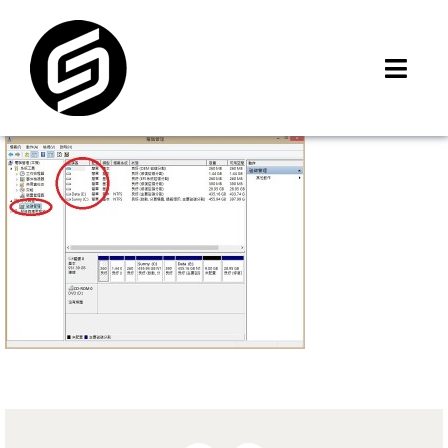
Skip
to
content
Toggl
Navig
首頁
門市據點
iMCheck APP
iPhone 回收價
線上商城
3C租賃
MSI 舊換新
最新資訊
聯絡我們