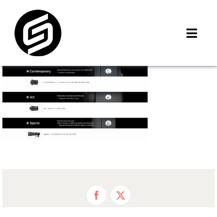
Skip
to
content
Toggl
Navig
首頁
門市據點
iMCheck APP
iPhone 回收價
線上商城
3C租賃
MSI 舊換新
最新資訊
Facebook
X
聯絡我們