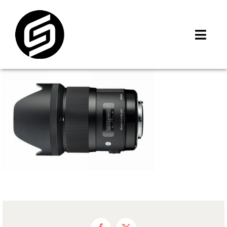
Skip
to
content
Toggl
Navig
首頁
門市據點
iMCheck APP
iPhone 回收價
線上商城
3C租賃
MSI 舊換新
最新資訊
聯絡我們