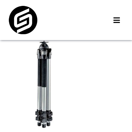
Skip
to
content
Toggl
Navig
首頁
門市據點
iMCheck APP
iPhone 回收價
線上商城
3C租賃
MSI 舊換新
最新資訊
聯絡我們