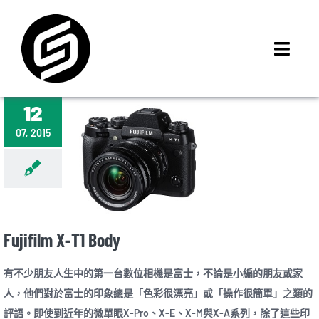
Skip
to
content
Toggl
Navig
首頁
12
門市據點
07, 2015
iMCheck APP
iPhone 回收價
線上商城
3C租賃
Fujifilm X-T1 Body
MSI 舊換新
有不少朋友人生中的第一台數位相機是富士，不論是小編的朋友或家
最新資訊
人，他們對於富士的印象總是「色彩很漂亮」或「操作很簡單」之類的
聯絡我們
評語。即使到近年的微單眼X-Pro、X-E、X-M與X-A系列，除了這些印