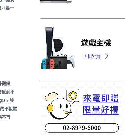
勢只要一
外觀設
會感到不
a 2 雙
別的平板電
過不再