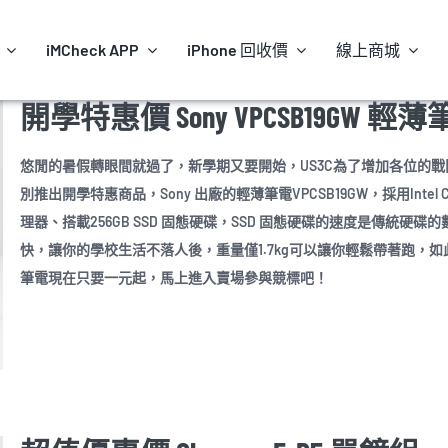
iMCheck APP
iPhone 回收價
線上商城
開學特惠價 Sony VPCSB19GW 輕
悠閒的暑假轉眼間就過了，新學期又要開始，US3C為了增加各位的戰
別推出開學特惠商品，Sony 出廠的輕薄筆電VPCSB19GW，採用Intel Co
理器、搭載256GB SSD 固態硬碟，SSD 固態硬碟的速度是傳統硬碟
快，讓你的學校生活不落人後，重量僅1.7kg可以讓你輕鬆帶著跑，如
筆電現在只要一元起，馬上進入賣場參與競標吧！