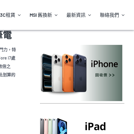
3C租賃
MSI 舊換新
最新資訊
聯絡我們
薄筆電
鬥力，特
re i7處
的數倍之
此划算的