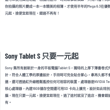
你拍攝的照片變成一本一本精美的相簿，才使用半年的Mega 6.3在優
元起，撿便宜趁現在，錯過不再有！
Sony Tablet S 只要一元起
Sony 集所有創新於一身的平板電腦Tablet S，獨特的上厚下薄書卷式
計，符合人體工學的厚邊設計，手持時可完全貼合掌心，拿再久都不
適，還可透過紅外線輕鬆遙控任何可相容的裝置，處理器是NVIDIA Tegr
核心處理器，內建16GB儲存空間還可用SD 卡向上擴充，設計如此特
腦，現在只要一元起，撿便宜趁現在，過了這村就沒了這店，機會錯
有。