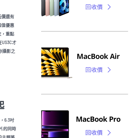
低價還有
超值優惠
次，重點
S3C才
你攝影之
起
，6.3吋
片的同時
的主題將