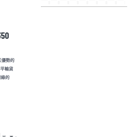
50
今天優勢的
的平輸貨
荷綠的