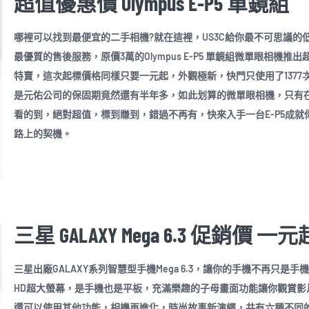
超值優惠價 Olympus E-P5 單鏡組
哪裡可以找到最便宜的二手相機?就在這裡，US3C給你最不可思議的
最優質的售後服務，原價3萬的Olympus E-P5 單鏡組微單眼相機推出
特賣，這次起標價格同樣只要一元起，外觀極新，快門只使用了1377
是元佑公司的保固期竟然還有半年多，如此划算的微單眼相機，只有在U
看的到，絕對超值，標到賺到，錯過不再有，快來入手一台E-P5成就
路上的契機。
三星 GALAXY Mega 6.3 促銷價 一元
三星出廠GALAXY系列智慧型手機Mega 6.3，讓你的手機不再只是手機
HD超大螢幕，是手機也是平板，充滿樂趣的子母畫面功能讓你觀賞影
還可以使用其他功能，相機再進化，時尚故事新演繹，共有六種不同