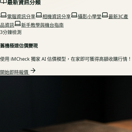
最新資訊分類
電腦資訊分享
相機資訊分享
攝影小學堂
最新3C產
品資訊
新手教學與機台指南
3分鐘檢測
舊機極速估價變現
使用 iMCheck 獨家 AI 估價模型，在家即可獲得高額收購行情！
開始即時報價