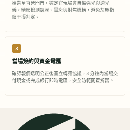
攜帶至直營門市，鑑定官現場會自備強光與透光
儀，精密檢測鍍膜、霉斑與對焦機構，避免灰塵指
紋干擾判定。
3
當場簽約與資金電匯
確認報價透明公正後簽立轉讓協議，3 分鐘內當場交
付現金或完成銀行即時電匯，安全防範閒置折舊。