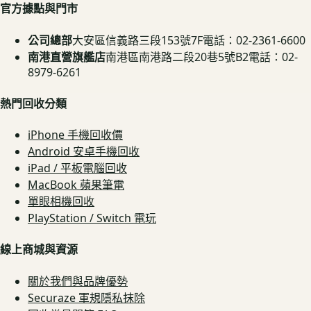
官方據點與門市
公司總部
大安區信義路三段153號7F
電話：02-2361-6600
南港直營旗艦店
南港區南港路二段20巷5號B2
電話：02-
8979-6261
熱門回收分類
iPhone 手機回收價
Android 安卓手機回收
iPad / 平板電腦回收
MacBook 蘋果筆電
單眼相機回收
PlayStation / Switch 電玩
線上商城與資源
關於我們與品牌優勢
Securaze 軍規隱私抹除